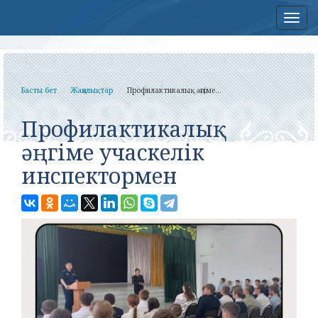
Нав
Басты бет
Жаңалықтар
Профилактикалық әңгіме...
Профилактикалық
әңгіме учаскелік
инспектормен