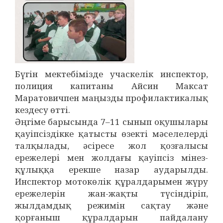
Бүгін мектебімізде учаскелік инспектор,
полиция капитаны Айсин Максат
Маратовичпен маңызды профилактикалық
кездесу өтті.
Әңгіме барысында 7–11 сынып оқушылары
қауіпсіздікке қатысты өзекті мәселелерді
талқылады, әсіресе жол қозғалысы
ережелері мен жолдағы қауіпсіз мінез-
құлыққа ерекше назар аударылды.
Инспектор мотокөлік құралдарымен жүру
ережелерін жан-жақты түсіндіріп,
жылдамдық режимін сақтау және
қорғаныш құралдарын пайдалану