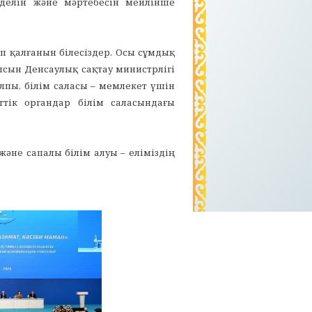
еделін және мәртебесін мейлінше
п қалғанын білесіздер. Осы сұмдық
ысын Денсаулық сақтау министрлігі
лпы, білім саласы – мемлекет үшін
ттік органдар білім саласындағы
әне сапалы білім алуы – еліміздің