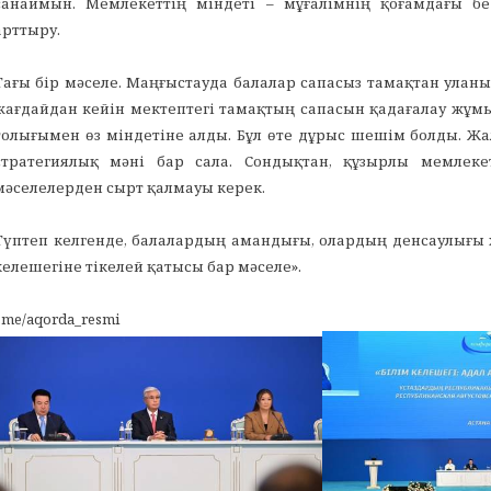
санаймын. Мемлекеттің міндеті – мұғалімнің қоғамдағы б
арттыру.
Тағы бір мәселе. Маңғыстауда балалар сапасыз тамақтан уланы
жағдайдан кейін мектептегі тамақтың сапасын қадағалау жұм
толығымен өз міндетіне алды. Бұл өте дұрыс шешім болды. Жа
стратегиялық мәні бар сала. Сондықтан, құзырлы мемлеке
мәселелерден сырт қалмауы керек.
Түптеп келгенде, балалардың амандығы, олардың денсаулығы ж
келешегіне тікелей қатысы бар мәселе».
t.me/aqorda_resmi