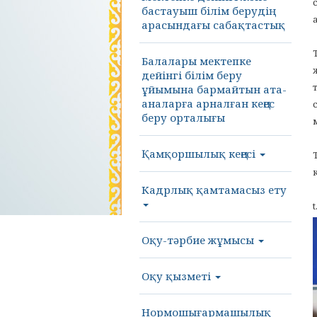
бастауыш білім берудің
арасындағы сабақтастық
Балалары мектепке
дейінгі білім беру
ұйымына бармайтын ата-
аналарға арналған кеңес
беру орталығы
Қамқоршылық кеңесі
Кадрлық қамтамасыз ету
Оқу-тәрбие жұмысы
Оқу қызметі
Нормошығармашылық