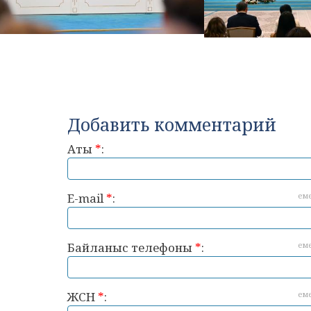
Добавить комментарий
Аты
*
:
E-mail
*
:
ем
Байланыс телефоны
*
:
ем
ЖСН
*
:
ем