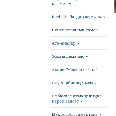
қызмет
Кәсіптік бағдар жұмысы
Психологиялық көмек
Ата-аналар
Жазғы демалыс
Акция "Мектепке жол"
Оқү-тәрбие жұмысы
Сыбайлас жемқорлыққа
қарсы саясат
Мектептегі тамақтану