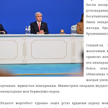
басты назар
ұстаздарды
босатылғаны
билік өкілд
жатады. Пр
бұзушылықта
Сондай-ақ 
жазатайым ж
орынсыз деп
ата-аналар
болса, оға
облысында т
жағдай үшін
тартылып, жұмыстан шығарылды. Министрлік олардың мүддесін
келеңсіздікке жол бермеуіміз керек.
«Педагог мәртебесі туралы» заңға ұстаз құқығын қорғау жөн