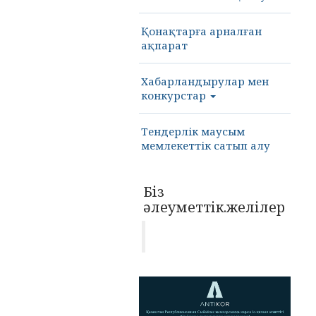
Қонақтарға арналған
ақпарат
Хабарландырулар мен
конкурстар
Тендерлік маусым
мемлекеттік сатып алу
Біз
әлеуметтік.желілер