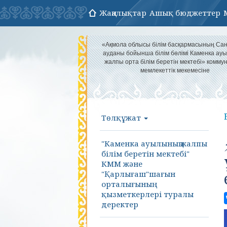
Жаңалықтар
Ашық бюджеттер
«Ақмола облысы білім басқармасының Са
ауданы бойынша білім бөлімі Каменка а
жалпы орта білім беретін мектебі» комму
мемлекеттік мекемесіне
Төлқұжат
"Каменка ауылының жалпы
білім беретін мектебі"
КММ және
"Қарлығаш"шағын
орталығының
қызметкерлері туралы
деректер