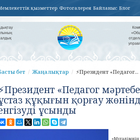
Мемлекеттік қызметтер
Фотогалерея
Байланыс
Блог
ндықтау
Ком
уылының
«Общ
налдық
отдел
управ
Басты бет
Жаңалықтар
⚡️Президент «Педагог...
⚡️Президент «Педагог мәртебе
ұстаз құқығын қорғау жөнінде
енгізуді ұсынды
«Мұғалімнің