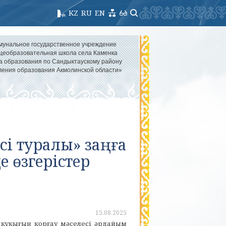
KZ
RU
EN
мунальное государственное учреждение
еобразовательная школа села Каменка
а образования по Сандыктаускому району
ления образования Акмолинской области»
сі туралы» заңға
 өзгерістер
15.08.2025
 құқығын қорғау мәселесі әрдайым