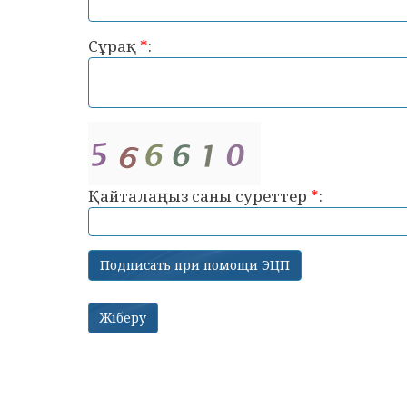
Сұрақ
*
:
Қайталаңыз саны суреттер
*
: