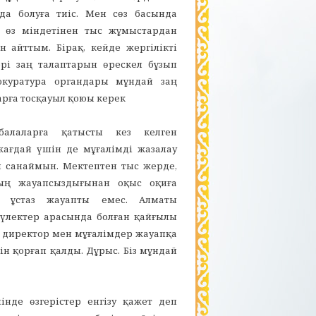
да болуға тиіс. Мен сөз басында
ң өз міндетінен тыс жұмыстардан
н айттым. Бірақ, кейде жергілікті
ері заң талаптарын өрескел бұзып
окуратура органдары мұндай заң
рға тосқауыл қоюы керек
балаларға қатысты кез келген
ағдай үшін де мұғалімді жазалау
 санаймын. Мектептен тыс жерде,
дың жауапсыздығынан оқыс оқиға
н ұстаз жауапты емес. Алматы
үлектер арасында болған қайғылы
 директор мен мұғалімдер жауапқа
 қорғап қалды. Дұрыс. Біз мұндай
інде өзгерістер енгізу қажет деп